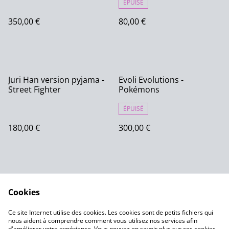
ÉPUISÉ
350,00 €
80,00 €
Juri Han version pyjama -
Evoli Evolutions -
Street Fighter
Pokémons
ÉPUISÉ
180,00 €
300,00 €
Cookies
Ce site Internet utilise des cookies. Les cookies sont de petits fichiers qui
nous aident à comprendre comment vous utilisez nos services afin
Contactez-nous
Conditions
d'améliorer votre expérience. Vous pouvez en savoir plus sur ces cookies