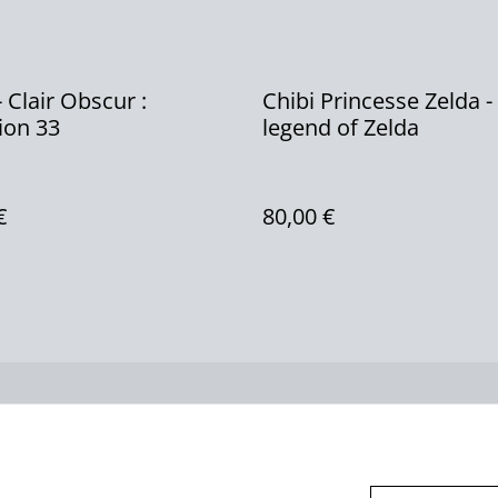
- Clair Obscur :
Chibi Princesse Zelda -
ion 33
legend of Zelda
€
80,00 €
us
Conditions
Politique de
Politiq
confidentialité