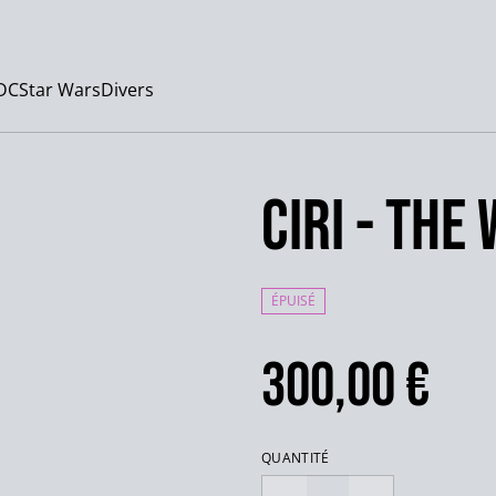
DC
Star Wars
Divers
Ciri - The
ÉPUISÉ
300,00 €
QUANTITÉ