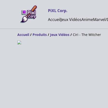
PiXL Corp.
Accueil
Jeux Vidéos
Anime
Marvel/
Accueil
/
Produits
/
Jeux Vidéos
/
Ciri - The Witcher