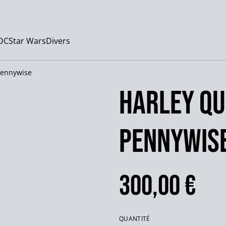
DC
Star Wars
Divers
Pennywise
Harley Qu
Pennywis
300,00 €
QUANTITÉ