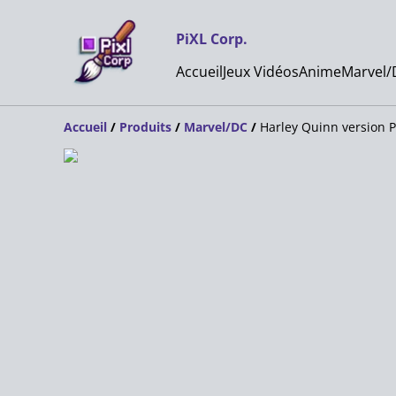
PiXL Corp.
Accueil
Jeux Vidéos
Anime
Marvel/
Accueil
/
Produits
/
Marvel/DC
/
Harley Quinn version 