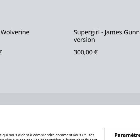
 Wolverine
Supergirl - James Gunn
version
€
300,00 €
us
Conditions
Politique de
Politiq
confidentialité
Paramètre
hiers qui nous aident à comprendre comment vous utilisez
r plus sur ces cookies et contrôler la façon dont ils sont