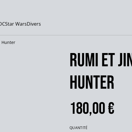
DC
Star Wars
Divers
n Hunter
Rumi et J
Hunter
180,00 €
QUANTITÉ