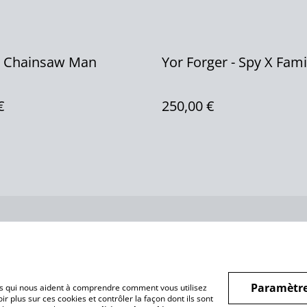
- Chainsaw Man
Yor Forger - Spy X Fami
€
250,00 €
us
Conditions
Politique de
Politiq
confidentialité
Paramètre
hiers qui nous aident à comprendre comment vous utilisez
r plus sur ces cookies et contrôler la façon dont ils sont