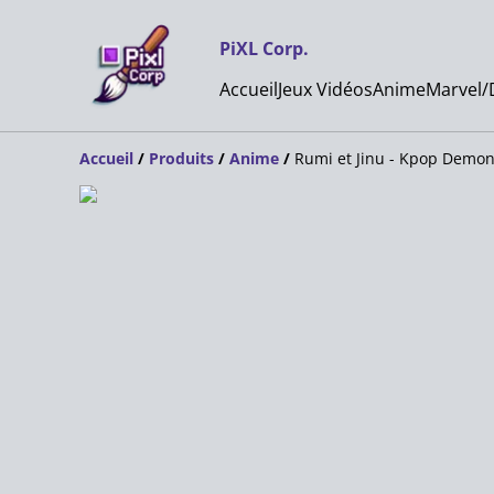
PiXL Corp.
Accueil
Jeux Vidéos
Anime
Marvel/
Accueil
/
Produits
/
Anime
/
Rumi et Jinu - Kpop Demo