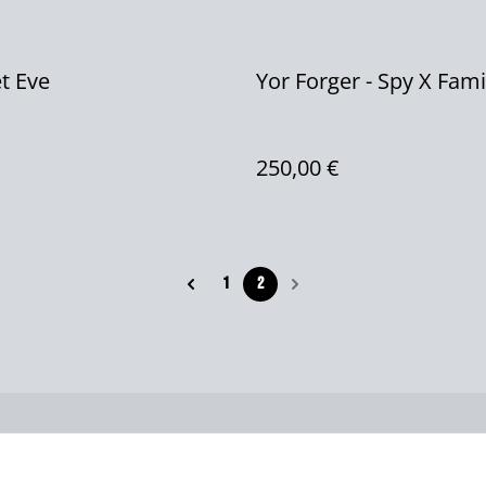
et Eve
Yor Forger - Spy X Fami
250,00 €
1
2
us
Conditions
Politique de
Politiq
confidentialité