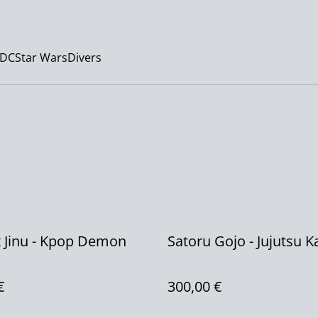
/DC
Star Wars
Divers
 Jinu - Kpop Demon
Satoru Gojo - Jujutsu K
€
300,00 €